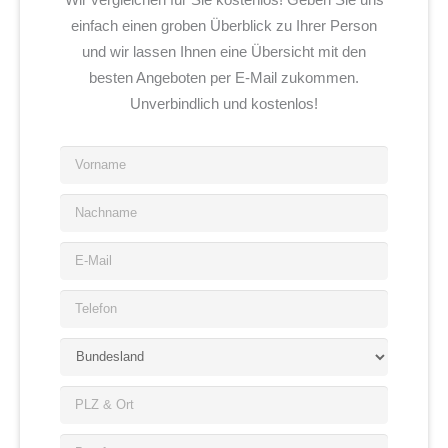
einfach einen groben Überblick zu Ihrer Person
und wir lassen Ihnen eine Übersicht mit den
besten Angeboten per E-Mail zukommen.
Unverbindlich und kostenlos!
V
o
r
N
n
a
a
c
E
m
h
-
e
n
M
*
T
a
a
e
m
i
l
e
B
l
e
*
u
*
f
n
P
o
d
L
n
e
Z
*
B
s