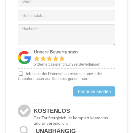
&
e
l
O
r
a
G
r
u
n
e
t
f
d
b
*
N
*
*
u
a
r
c
t
h
s
r
Unsere Bewertungen
d
i
a
c
5 Sterne basierend auf 299 Bewertungen
t
h
u
Ich habe die Datenschutzhinweise sowie die
t
m
Erstinformation zur Kenntnis genommen.
*
Formular senden
KOSTENLOS
Der Tarifvergleich ist komplett kostenlos
und unverbindlich.
UNABHÄNGIG