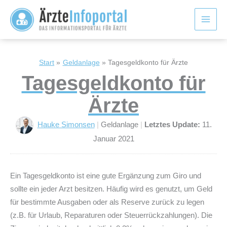
Zum
Inhalt
springen
Start
Geldanlage
Tagesgeldkonto für Ärzte
Tagesgeldkonto für
Ärzte
Hauke Simonsen
|
Geldanlage
|
Letztes Update:
11.
Januar 2021
Ein Tagesgeldkonto ist eine gute Ergänzung zum Giro und
sollte ein jeder Arzt besitzen. Häufig wird es genutzt, um Geld
für bestimmte Ausgaben oder als Reserve zurück zu legen
(z.B. für Urlaub, Reparaturen oder Steuerrückzahlungen). Die