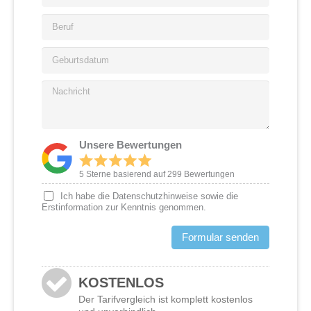
L
n
e
Z
*
B
s
&
e
l
O
r
a
G
r
u
n
e
t
f
d
b
*
N
*
*
u
a
r
c
t
h
s
r
Unsere Bewertungen
d
i
a
c
5 Sterne basierend auf 299 Bewertungen
t
h
u
Ich habe die Datenschutzhinweise sowie die
t
m
Erstinformation zur Kenntnis genommen.
*
Formular senden
KOSTENLOS
Der Tarifvergleich ist komplett kostenlos