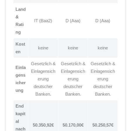
Land
&
IT (Baa2)
D (Aaa)
D (Aaa)
Rati
ng
Kost
keine
keine
keine
en
Gesetzlich &
Gesetzlich &
Gesetzlich &
Einla
Einlagensich
Einlagensich
Einlagensich
gens
erung
erung
erung
icher
deutscher
deutscher
deutscher
ung
Banken.
Banken.
Banken.
End
kapit
al
50.350,92€
50.170,00€
50.250,57€
nach