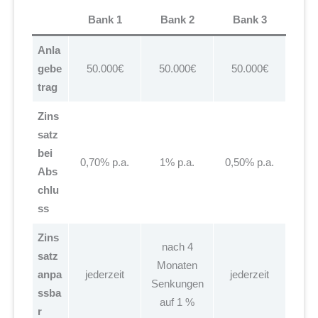
Bank 1
Bank 2
Bank 3
Anla
gebe
50.000€
50.000€
50.000€
trag
Zins
satz
bei
0,70% p.a.
1% p.a.
0,50% p.a.
Abs
chlu
ss
Zins
nach 4
satz
Monaten
anpa
jederzeit
jederzeit
Senkungen
ssba
auf 1 %
r