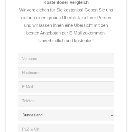
Kostenloser Vergleich
Wir vergleichen für Sie kostenlos! Geben Sie uns
einfach einen groben Überblick zu Ihrer Person
und wir lassen Ihnen eine Übersicht mit den
besten Angeboten per E-Mail zukommen.
Unverbindlich und kostenlos!
V
o
r
N
n
a
a
c
E
m
h
-
e
n
M
*
T
a
a
e
m
i
l
e
B
l
e
*
u
*
f
n
P
o
d